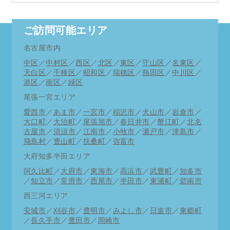
ご訪問可能エリア
名古屋市内
中区
／
中村区
／
西区
／
北区
／
東区
／
守山区
／
名東区
／
天白区
／
千種区
／
昭和区
／
瑞穂区
／
熱田区
／
中川区
／
港区
／
南区
／
緑区
尾張一宮エリア
愛西市
／
あま市
／
一宮市
／
稲沢市
／
犬山市
／
岩倉市
／
大口町
／
大治町
／
尾張旭市
／
春日井市
／
蟹江町
／
北名
古屋市
／
清須市
／
江南市
／
小牧市
／
瀬戸市
／
津島市
／
飛島村
／
豊山町
／
扶桑町
／
弥富市
大府知多半田エリア
阿久比町
／
大府市
／
東海市
／
高浜市
／
武豊町
／
知多市
／
知立市
／
常滑市
／
西尾市
／
半田市
／
東浦町
／
碧南市
西三河エリア
安城市
／
刈谷市
／
豊明市
／
みよし市
／
日進市
／
東郷町
／
長久手市
／
豊田市
／
岡崎市