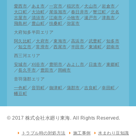
急時以外は事前予約を是非ご利用ください。
愛西市
／
あま市
／
一宮市
／
稲沢市
／
犬山市
／
岩倉市
／
大口町
／
大治町
／
尾張旭市
／
春日井市
／
蟹江町
／
北名
古屋市
／
清須市
／
江南市
／
小牧市
／
瀬戸市
／
津島市
／
直近修理状況
飛島村
／
豊山町
／
扶桑町
／
弥富市
11月11日 東区トイレ修理 一宮市洗面水漏れ
大府知多半田エリア
阿久比町
／
大府市
／
東海市
／
高浜市
／
武豊町
／
知多市
11月10日 中区洗面蛇口交換 千種区トイレつま
／
知立市
／
常滑市
／
西尾市
／
半田市
／
東浦町
／
碧南市
り
西三河エリア
11月9日 北区トイレ修理 西区キッチン詰まり抜
安城市
／
刈谷市
／
豊明市
／
みよし市
／
日進市
／
東郷町
き
／
長久手市
／
豊田市
／
岡崎市
11月8日 春日井市トイレつまり 知多市台所蛇口
音羽蒲郡エリア
交換
一色町
／
音羽町
／
御津町
／
蒲郡市
／
吉良町
／
幸田町
／
幡豆町
11月7日 南区トイレ修理 中川区水道工事
11月6日 中川区漏水調査 港区洗面水栓交換
© 2017 株式会社水廻り東海. All Rights Reserved.
11月5日 清須市排水工事 北区洗面パイプ修理
11月4日 中村区流し台詰まり抜き 西区お風呂詰
トラブル時の対処方法
施工事例
水まわり豆知識