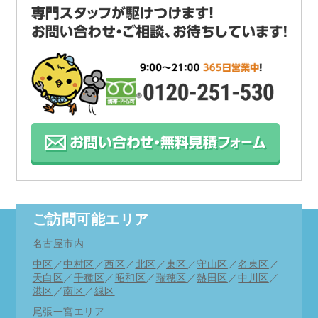
及び愛知県緊急事態宣言に伴い
令和2年4月29日より営業時間をAM9:00～PM6:00
とさせていただきます。
何卒ご理解の程お願い申し上げます。
お支払い方法にpaypayが使用できるようになりま
した。
12月1日より期間限定にてキャンペーン商品をさら
にお求めやすく致しました。
ご訪問可能エリア
11月度多忙につき、時間帯により当日の緊急訪問
名古屋市内
がお受けできない場合もございます。
中区
／
中村区
／
西区
／
北区
／
東区
／
守山区
／
名東区
／
詳しくはお電話にてご相談ください。
天白区
／
千種区
／
昭和区
／
瑞穂区
／
熱田区
／
中川区
／
港区
／
南区
／
緑区
何卒ご理解ご了承の程お願い申し上げます。※緊
尾張一宮エリア