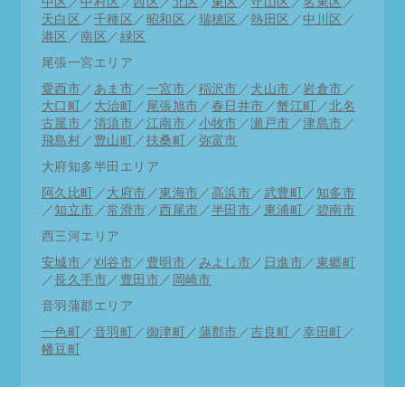
中区
／
中村区
／
西区
／
北区
／
東区
／
守山区
／
名東区
／
天白区
／
千種区
／
昭和区
／
瑞穂区
／
熱田区
／
中川区
／
港区
／
南区
／
緑区
尾張一宮エリア
愛西市
／
あま市
／
一宮市
／
稲沢市
／
犬山市
／
岩倉市
／
大口町
／
大治町
／
尾張旭市
／
春日井市
／
蟹江町
／
北名
古屋市
／
清須市
／
江南市
／
小牧市
／
瀬戸市
／
津島市
／
飛島村
／
豊山町
／
扶桑町
／
弥富市
大府知多半田エリア
阿久比町
／
大府市
／
東海市
／
高浜市
／
武豊町
／
知多市
／
知立市
／
常滑市
／
西尾市
／
半田市
／
東浦町
／
碧南市
西三河エリア
安城市
／
刈谷市
／
豊明市
／
みよし市
／
日進市
／
東郷町
／
長久手市
／
豊田市
／
岡崎市
音羽蒲郡エリア
一色町
／
音羽町
／
御津町
／
蒲郡市
／
吉良町
／
幸田町
／
幡豆町