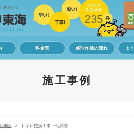
10月の
り解決なら
作業件数
235
内
料金表
修理作業の流れ
よ
施工事例
昭和区
トイレ交換工事・他調査