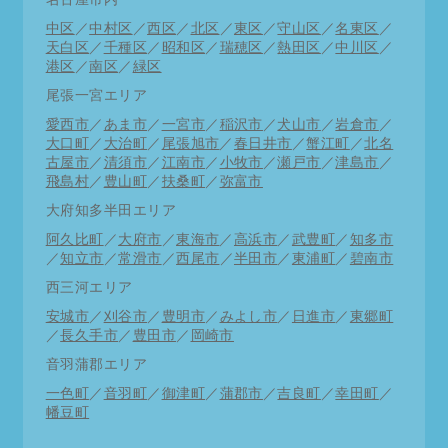
中区
／
中村区
／
西区
／
北区
／
東区
／
守山区
／
名東区
／
天白区
／
千種区
／
昭和区
／
瑞穂区
／
熱田区
／
中川区
／
港区
／
南区
／
緑区
尾張一宮エリア
愛西市
／
あま市
／
一宮市
／
稲沢市
／
犬山市
／
岩倉市
／
大口町
／
大治町
／
尾張旭市
／
春日井市
／
蟹江町
／
北名
古屋市
／
清須市
／
江南市
／
小牧市
／
瀬戸市
／
津島市
／
飛島村
／
豊山町
／
扶桑町
／
弥富市
大府知多半田エリア
阿久比町
／
大府市
／
東海市
／
高浜市
／
武豊町
／
知多市
／
知立市
／
常滑市
／
西尾市
／
半田市
／
東浦町
／
碧南市
西三河エリア
安城市
／
刈谷市
／
豊明市
／
みよし市
／
日進市
／
東郷町
／
長久手市
／
豊田市
／
岡崎市
音羽蒲郡エリア
一色町
／
音羽町
／
御津町
／
蒲郡市
／
吉良町
／
幸田町
／
幡豆町