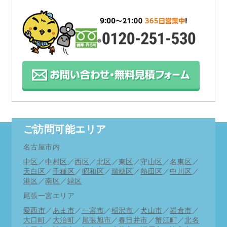
とさせていただきます。
何卒ご理解の程お願い申し上げます。
お支払い方法にpaypayが使用できるようになりま
した。
12月1日より期間限定にてキャンペーン商品をさら
にお求めやすく致しました。
ご訪問可能エリア
11月度多忙につき、時間帯により当日の緊急訪問
名古屋市内
がお受けできない場合もございます。
中区
／
中村区
／
西区
／
北区
／
東区
／
守山区
／
名東区
／
詳しくはお電話にてご相談ください。
天白区
／
千種区
／
昭和区
／
瑞穂区
／
熱田区
／
中川区
／
港区
／
南区
／
緑区
何卒ご理解ご了承の程お願い申し上げます。※緊
尾張一宮エリア
急時以外は事前予約を是非ご利用ください。
愛西市
／
あま市
／
一宮市
／
稲沢市
／
犬山市
／
岩倉市
／
大口町
／
大治町
／
尾張旭市
／
春日井市
／
蟹江町
／
北名