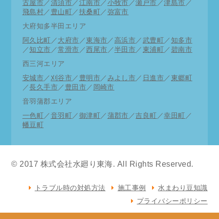
古屋市
／
清須市
／
江南市
／
小牧市
／
瀬戸市
／
津島市
／
直近修理状況
飛島村
／
豊山町
／
扶桑町
／
弥富市
11月11日 東区トイレ修理 一宮市洗面水漏れ
大府知多半田エリア
阿久比町
／
大府市
／
東海市
／
高浜市
／
武豊町
／
知多市
11月10日 中区洗面蛇口交換 千種区トイレつま
／
知立市
／
常滑市
／
西尾市
／
半田市
／
東浦町
／
碧南市
り
西三河エリア
11月9日 北区トイレ修理 西区キッチン詰まり抜
安城市
／
刈谷市
／
豊明市
／
みよし市
／
日進市
／
東郷町
き
／
長久手市
／
豊田市
／
岡崎市
11月8日 春日井市トイレつまり 知多市台所蛇口
音羽蒲郡エリア
交換
一色町
／
音羽町
／
御津町
／
蒲郡市
／
吉良町
／
幸田町
／
幡豆町
11月7日 南区トイレ修理 中川区水道工事
11月6日 中川区漏水調査 港区洗面水栓交換
© 2017 株式会社水廻り東海. All Rights Reserved.
11月5日 清須市排水工事 北区洗面パイプ修理
11月4日 中村区流し台詰まり抜き 西区お風呂詰
トラブル時の対処方法
施工事例
水まわり豆知識
まり抜き
プライバシーポリシー
11月3日 名東区洗面化粧台交換 天白区キッチン