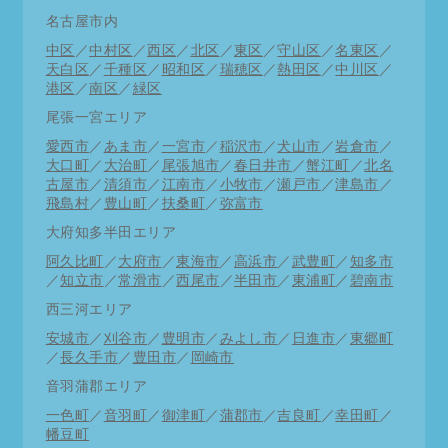
名古屋市内
中区
／
中村区
／
西区
／
北区
／
東区
／
守山区
／
名東区
／
天白区
／
千種区
／
昭和区
／
瑞穂区
／
熱田区
／
中川区
／
港区
／
南区
／
緑区
尾張一宮エリア
愛西市
／
あま市
／
一宮市
／
稲沢市
／
犬山市
／
岩倉市
／
大口町
／
大治町
／
尾張旭市
／
春日井市
／
蟹江町
／
北名
古屋市
／
清須市
／
江南市
／
小牧市
／
瀬戸市
／
津島市
／
飛島村
／
豊山町
／
扶桑町
／
弥富市
大府知多半田エリア
阿久比町
／
大府市
／
東海市
／
高浜市
／
武豊町
／
知多市
／
知立市
／
常滑市
／
西尾市
／
半田市
／
東浦町
／
碧南市
西三河エリア
安城市
／
刈谷市
／
豊明市
／
みよし市
／
日進市
／
東郷町
／
長久手市
／
豊田市
／
岡崎市
音羽蒲郡エリア
一色町
／
音羽町
／
御津町
／
蒲郡市
／
吉良町
／
幸田町
／
幡豆町