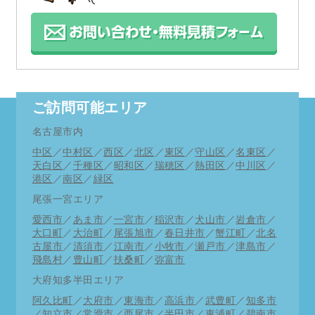
ご訪問可能エリア
名古屋市内
中区
／
中村区
／
西区
／
北区
／
東区
／
守山区
／
名東区
／
天白区
／
千種区
／
昭和区
／
瑞穂区
／
熱田区
／
中川区
／
港区
／
南区
／
緑区
尾張一宮エリア
愛西市
／
あま市
／
一宮市
／
稲沢市
／
犬山市
／
岩倉市
／
大口町
／
大治町
／
尾張旭市
／
春日井市
／
蟹江町
／
北名
古屋市
／
清須市
／
江南市
／
小牧市
／
瀬戸市
／
津島市
／
飛島村
／
豊山町
／
扶桑町
／
弥富市
大府知多半田エリア
阿久比町
／
大府市
／
東海市
／
高浜市
／
武豊町
／
知多市
／
知立市
／
常滑市
／
西尾市
／
半田市
／
東浦町
／
碧南市