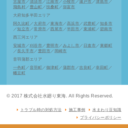
古屋市
／
清須市
／
江南市
／
小牧市
／
瀬戸市
／
津島市
／
直近修理状況
飛島村
／
豊山町
／
扶桑町
／
弥富市
11月11日 東区トイレ修理 一宮市洗面水漏れ
大府知多半田エリア
阿久比町
／
大府市
／
東海市
／
高浜市
／
武豊町
／
知多市
11月10日 中区洗面蛇口交換 千種区トイレつま
／
知立市
／
常滑市
／
西尾市
／
半田市
／
東浦町
／
碧南市
り
西三河エリア
11月9日 北区トイレ修理 西区キッチン詰まり抜
安城市
／
刈谷市
／
豊明市
／
みよし市
／
日進市
／
東郷町
き
／
長久手市
／
豊田市
／
岡崎市
11月8日 春日井市トイレつまり 知多市台所蛇口
音羽蒲郡エリア
交換
一色町
／
音羽町
／
御津町
／
蒲郡市
／
吉良町
／
幸田町
／
幡豆町
11月7日 南区トイレ修理 中川区水道工事
11月6日 中川区漏水調査 港区洗面水栓交換
© 2017 株式会社水廻り東海. All Rights Reserved.
11月5日 清須市排水工事 北区洗面パイプ修理
11月4日 中村区流し台詰まり抜き 西区お風呂詰
トラブル時の対処方法
施工事例
水まわり豆知識
まり抜き
プライバシーポリシー
11月3日 名東区洗面化粧台交換 天白区キッチン