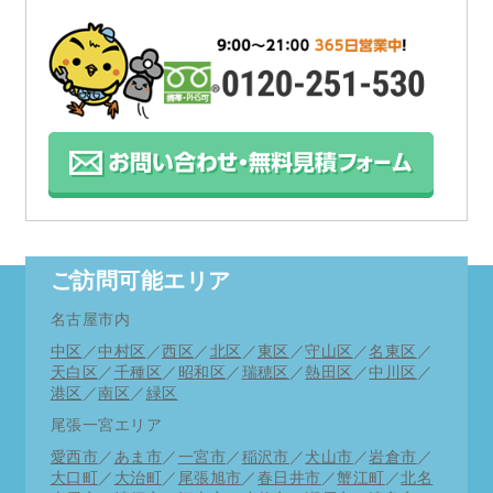
とさせていただきます。
何卒ご理解の程お願い申し上げます。
お支払い方法にpaypayが使用できるようになりま
した。
12月1日より期間限定にてキャンペーン商品をさら
にお求めやすく致しました。
ご訪問可能エリア
11月度多忙につき、時間帯により当日の緊急訪問
名古屋市内
がお受けできない場合もございます。
中区
／
中村区
／
西区
／
北区
／
東区
／
守山区
／
名東区
／
詳しくはお電話にてご相談ください。
天白区
／
千種区
／
昭和区
／
瑞穂区
／
熱田区
／
中川区
／
港区
／
南区
／
緑区
何卒ご理解ご了承の程お願い申し上げます。※緊
尾張一宮エリア
急時以外は事前予約を是非ご利用ください。
愛西市
／
あま市
／
一宮市
／
稲沢市
／
犬山市
／
岩倉市
／
大口町
／
大治町
／
尾張旭市
／
春日井市
／
蟹江町
／
北名