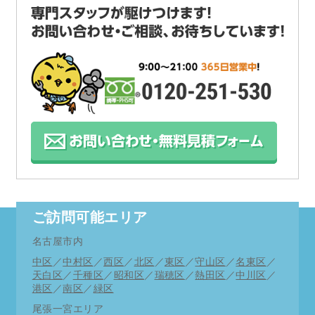
及び愛知県緊急事態宣言に伴い
令和2年4月29日より営業時間をAM9:00～PM6:00
とさせていただきます。
何卒ご理解の程お願い申し上げます。
お支払い方法にpaypayが使用できるようになりま
した。
12月1日より期間限定にてキャンペーン商品をさら
にお求めやすく致しました。
ご訪問可能エリア
11月度多忙につき、時間帯により当日の緊急訪問
名古屋市内
がお受けできない場合もございます。
中区
／
中村区
／
西区
／
北区
／
東区
／
守山区
／
名東区
／
詳しくはお電話にてご相談ください。
天白区
／
千種区
／
昭和区
／
瑞穂区
／
熱田区
／
中川区
／
港区
／
南区
／
緑区
何卒ご理解ご了承の程お願い申し上げます。※緊
尾張一宮エリア