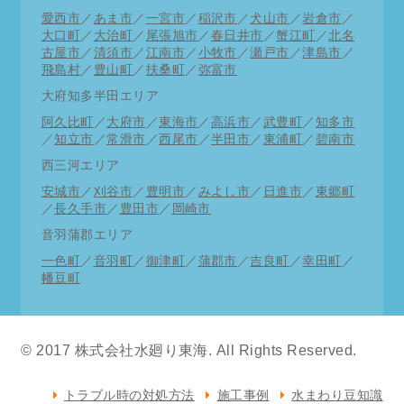
急時以外は事前予約を是非ご利用ください。
愛西市
／
あま市
／
一宮市
／
稲沢市
／
犬山市
／
岩倉市
／
大口町
／
大治町
／
尾張旭市
／
春日井市
／
蟹江町
／
北名
古屋市
／
清須市
／
江南市
／
小牧市
／
瀬戸市
／
津島市
／
直近修理状況
飛島村
／
豊山町
／
扶桑町
／
弥富市
11月11日 東区トイレ修理 一宮市洗面水漏れ
大府知多半田エリア
阿久比町
／
大府市
／
東海市
／
高浜市
／
武豊町
／
知多市
11月10日 中区洗面蛇口交換 千種区トイレつま
／
知立市
／
常滑市
／
西尾市
／
半田市
／
東浦町
／
碧南市
り
西三河エリア
11月9日 北区トイレ修理 西区キッチン詰まり抜
安城市
／
刈谷市
／
豊明市
／
みよし市
／
日進市
／
東郷町
き
／
長久手市
／
豊田市
／
岡崎市
11月8日 春日井市トイレつまり 知多市台所蛇口
音羽蒲郡エリア
交換
一色町
／
音羽町
／
御津町
／
蒲郡市
／
吉良町
／
幸田町
／
幡豆町
11月7日 南区トイレ修理 中川区水道工事
11月6日 中川区漏水調査 港区洗面水栓交換
© 2017 株式会社水廻り東海. All Rights Reserved.
11月5日 清須市排水工事 北区洗面パイプ修理
11月4日 中村区流し台詰まり抜き 西区お風呂詰
トラブル時の対処方法
施工事例
水まわり豆知識