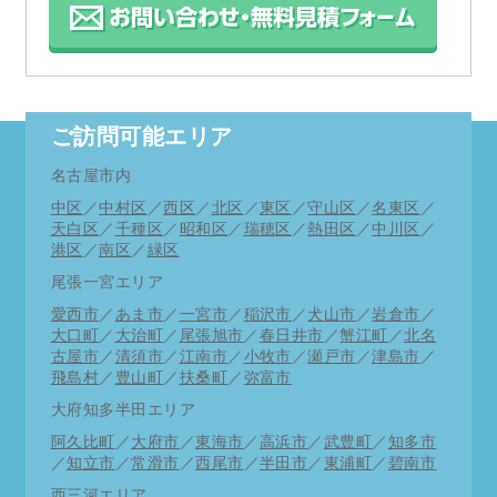
ご訪問可能エリア
名古屋市内
中区
／
中村区
／
西区
／
北区
／
東区
／
守山区
／
名東区
／
天白区
／
千種区
／
昭和区
／
瑞穂区
／
熱田区
／
中川区
／
港区
／
南区
／
緑区
尾張一宮エリア
愛西市
／
あま市
／
一宮市
／
稲沢市
／
犬山市
／
岩倉市
／
大口町
／
大治町
／
尾張旭市
／
春日井市
／
蟹江町
／
北名
古屋市
／
清須市
／
江南市
／
小牧市
／
瀬戸市
／
津島市
／
飛島村
／
豊山町
／
扶桑町
／
弥富市
大府知多半田エリア
阿久比町
／
大府市
／
東海市
／
高浜市
／
武豊町
／
知多市
／
知立市
／
常滑市
／
西尾市
／
半田市
／
東浦町
／
碧南市
西三河エリア