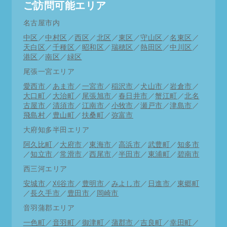
ご訪問可能エリア
名古屋市内
中区
／
中村区
／
西区
／
北区
／
東区
／
守山区
／
名東区
／
天白区
／
千種区
／
昭和区
／
瑞穂区
／
熱田区
／
中川区
／
港区
／
南区
／
緑区
尾張一宮エリア
愛西市
／
あま市
／
一宮市
／
稲沢市
／
犬山市
／
岩倉市
／
大口町
／
大治町
／
尾張旭市
／
春日井市
／
蟹江町
／
北名
古屋市
／
清須市
／
江南市
／
小牧市
／
瀬戸市
／
津島市
／
飛島村
／
豊山町
／
扶桑町
／
弥富市
大府知多半田エリア
阿久比町
／
大府市
／
東海市
／
高浜市
／
武豊町
／
知多市
／
知立市
／
常滑市
／
西尾市
／
半田市
／
東浦町
／
碧南市
西三河エリア
安城市
／
刈谷市
／
豊明市
／
みよし市
／
日進市
／
東郷町
／
長久手市
／
豊田市
／
岡崎市
音羽蒲郡エリア
一色町
／
音羽町
／
御津町
／
蒲郡市
／
吉良町
／
幸田町
／