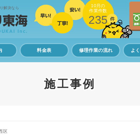
10月の
り解決なら
作業件数
235
内
料金表
修理作業の流れ
よ
施工事例
西区