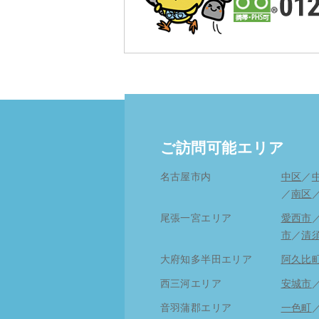
ご訪問可能エリア
名古屋市内
中区
／
／
南区
尾張一宮エリア
愛西市
市
／
清
大府知多半田エリア
阿久比
西三河エリア
安城市
音羽蒲郡エリア
一色町