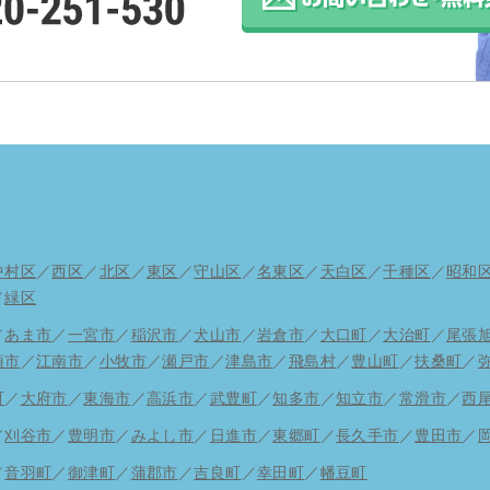
中村区
／
西区
／
北区
／
東区
／
守山区
／
名東区
／
天白区
／
千種区
／
昭和
／
緑区
／
あま市
／
一宮市
／
稲沢市
／
犬山市
／
岩倉市
／
大口町
／
大治町
／
尾張
須市
／
江南市
／
小牧市
／
瀬戸市
／
津島市
／
飛島村
／
豊山町
／
扶桑町
／
町
／
大府市
／
東海市
／
高浜市
／
武豊町
／
知多市
／
知立市
／
常滑市
／
西
／
刈谷市
／
豊明市
／
みよし市
／
日進市
／
東郷町
／
長久手市
／
豊田市
／
／
音羽町
／
御津町
／
蒲郡市
／
吉良町
／
幸田町
／
幡豆町