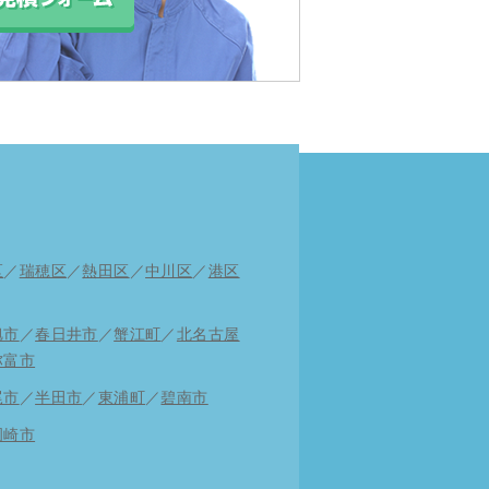
区
／
瑞穂区
／
熱田区
／
中川区
／
港区
旭市
／
春日井市
／
蟹江町
／
北名古屋
弥富市
尾市
／
半田市
／
東浦町
／
碧南市
岡崎市