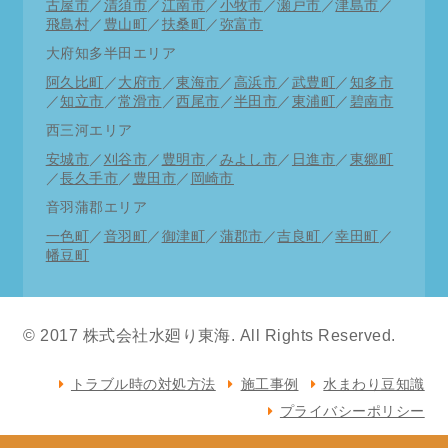
古屋市
／
清須市
／
江南市
／
小牧市
／
瀬戸市
／
津島市
／
直近修理状況
飛島村
／
豊山町
／
扶桑町
／
弥富市
11月11日 東区トイレ修理 一宮市洗面水漏れ
大府知多半田エリア
阿久比町
／
大府市
／
東海市
／
高浜市
／
武豊町
／
知多市
11月10日 中区洗面蛇口交換 千種区トイレつま
／
知立市
／
常滑市
／
西尾市
／
半田市
／
東浦町
／
碧南市
り
西三河エリア
11月9日 北区トイレ修理 西区キッチン詰まり抜
安城市
／
刈谷市
／
豊明市
／
みよし市
／
日進市
／
東郷町
き
／
長久手市
／
豊田市
／
岡崎市
11月8日 春日井市トイレつまり 知多市台所蛇口
音羽蒲郡エリア
交換
一色町
／
音羽町
／
御津町
／
蒲郡市
／
吉良町
／
幸田町
／
幡豆町
11月7日 南区トイレ修理 中川区水道工事
11月6日 中川区漏水調査 港区洗面水栓交換
© 2017 株式会社水廻り東海. All Rights Reserved.
11月5日 清須市排水工事 北区洗面パイプ修理
11月4日 中村区流し台詰まり抜き 西区お風呂詰
トラブル時の対処方法
施工事例
水まわり豆知識
まり抜き
プライバシーポリシー
11月3日 名東区洗面化粧台交換 天白区キッチン