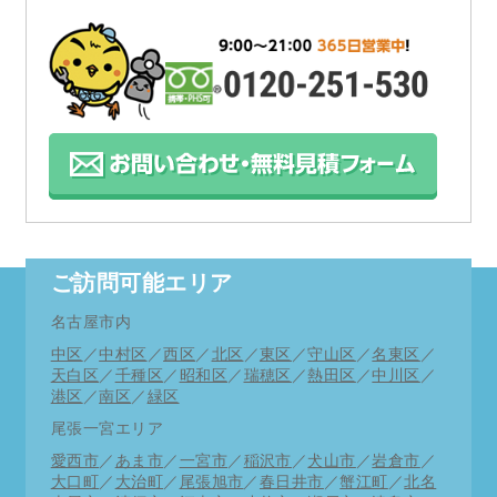
とさせていただきます。
何卒ご理解の程お願い申し上げます。
お支払い方法にpaypayが使用できるようになりま
した。
12月1日より期間限定にてキャンペーン商品をさら
にお求めやすく致しました。
ご訪問可能エリア
11月度多忙につき、時間帯により当日の緊急訪問
名古屋市内
がお受けできない場合もございます。
中区
／
中村区
／
西区
／
北区
／
東区
／
守山区
／
名東区
／
詳しくはお電話にてご相談ください。
天白区
／
千種区
／
昭和区
／
瑞穂区
／
熱田区
／
中川区
／
港区
／
南区
／
緑区
何卒ご理解ご了承の程お願い申し上げます。※緊
尾張一宮エリア
急時以外は事前予約を是非ご利用ください。
愛西市
／
あま市
／
一宮市
／
稲沢市
／
犬山市
／
岩倉市
／
大口町
／
大治町
／
尾張旭市
／
春日井市
／
蟹江町
／
北名