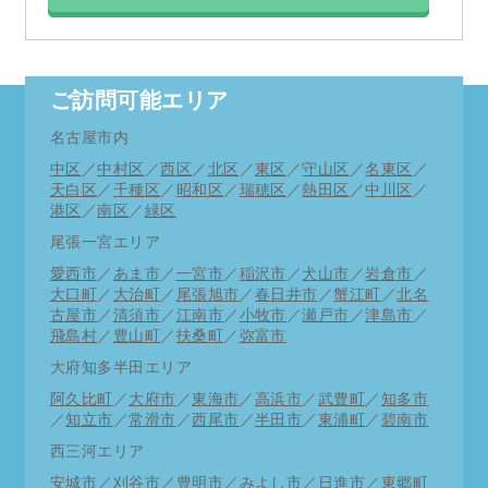
ご訪問可能エリア
名古屋市内
中区
／
中村区
／
西区
／
北区
／
東区
／
守山区
／
名東区
／
天白区
／
千種区
／
昭和区
／
瑞穂区
／
熱田区
／
中川区
／
港区
／
南区
／
緑区
尾張一宮エリア
愛西市
／
あま市
／
一宮市
／
稲沢市
／
犬山市
／
岩倉市
／
大口町
／
大治町
／
尾張旭市
／
春日井市
／
蟹江町
／
北名
古屋市
／
清須市
／
江南市
／
小牧市
／
瀬戸市
／
津島市
／
飛島村
／
豊山町
／
扶桑町
／
弥富市
大府知多半田エリア
阿久比町
／
大府市
／
東海市
／
高浜市
／
武豊町
／
知多市
／
知立市
／
常滑市
／
西尾市
／
半田市
／
東浦町
／
碧南市
西三河エリア
安城市
／
刈谷市
／
豊明市
／
みよし市
／
日進市
／
東郷町