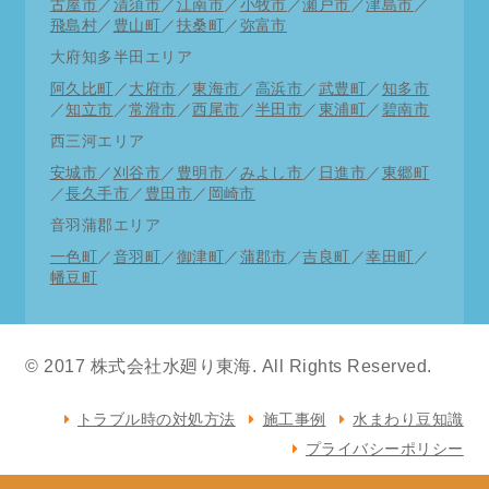
古屋市
／
清須市
／
江南市
／
小牧市
／
瀬戸市
／
津島市
／
飛島村
／
豊山町
／
扶桑町
／
弥富市
大府知多半田エリア
阿久比町
／
大府市
／
東海市
／
高浜市
／
武豊町
／
知多市
／
知立市
／
常滑市
／
西尾市
／
半田市
／
東浦町
／
碧南市
西三河エリア
安城市
／
刈谷市
／
豊明市
／
みよし市
／
日進市
／
東郷町
／
長久手市
／
豊田市
／
岡崎市
音羽蒲郡エリア
一色町
／
音羽町
／
御津町
／
蒲郡市
／
吉良町
／
幸田町
／
幡豆町
© 2017 株式会社水廻り東海. All Rights Reserved.
トラブル時の対処方法
施工事例
水まわり豆知識
プライバシーポリシー