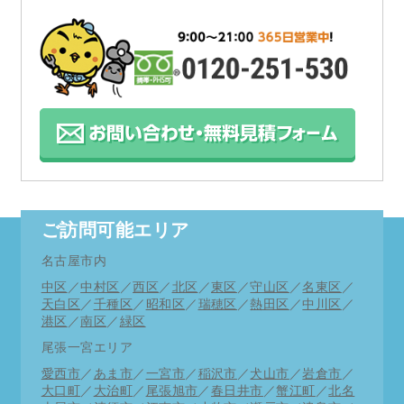
ご訪問可能エリア
名古屋市内
中区
／
中村区
／
西区
／
北区
／
東区
／
守山区
／
名東区
／
天白区
／
千種区
／
昭和区
／
瑞穂区
／
熱田区
／
中川区
／
港区
／
南区
／
緑区
尾張一宮エリア
愛西市
／
あま市
／
一宮市
／
稲沢市
／
犬山市
／
岩倉市
／
大口町
／
大治町
／
尾張旭市
／
春日井市
／
蟹江町
／
北名