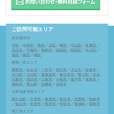
ご訪問可能エリア
名古屋市内
中区
／
中村区
／
西区
／
北区
／
東区
／
守山区
／
名東区
／
天白区
／
千種区
／
昭和区
／
瑞穂区
／
熱田区
／
中川区
／
港区
／
南区
／
緑区
尾張一宮エリア
愛西市
／
あま市
／
一宮市
／
稲沢市
／
犬山市
／
岩倉市
／
大口町
／
大治町
／
尾張旭市
／
春日井市
／
蟹江町
／
北名
古屋市
／
清須市
／
江南市
／
小牧市
／
瀬戸市
／
津島市
／
飛島村
／
豊山町
／
扶桑町
／
弥富市
大府知多半田エリア
阿久比町
／
大府市
／
東海市
／
高浜市
／
武豊町
／
知多市
／
知立市
／
常滑市
／
西尾市
／
半田市
／
東浦町
／
碧南市
西三河エリア