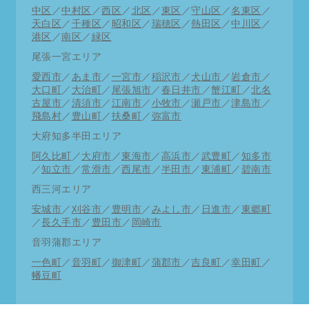
中区
／
中村区
／
西区
／
北区
／
東区
／
守山区
／
名東区
／
天白区
／
千種区
／
昭和区
／
瑞穂区
／
熱田区
／
中川区
／
港区
／
南区
／
緑区
尾張一宮エリア
愛西市
／
あま市
／
一宮市
／
稲沢市
／
犬山市
／
岩倉市
／
大口町
／
大治町
／
尾張旭市
／
春日井市
／
蟹江町
／
北名
古屋市
／
清須市
／
江南市
／
小牧市
／
瀬戸市
／
津島市
／
飛島村
／
豊山町
／
扶桑町
／
弥富市
大府知多半田エリア
阿久比町
／
大府市
／
東海市
／
高浜市
／
武豊町
／
知多市
／
知立市
／
常滑市
／
西尾市
／
半田市
／
東浦町
／
碧南市
西三河エリア
安城市
／
刈谷市
／
豊明市
／
みよし市
／
日進市
／
東郷町
／
長久手市
／
豊田市
／
岡崎市
音羽蒲郡エリア
一色町
／
音羽町
／
御津町
／
蒲郡市
／
吉良町
／
幸田町
／
幡豆町