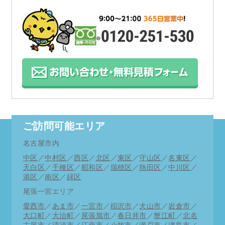
ご訪問可能エリア
名古屋市内
中区
／
中村区
／
西区
／
北区
／
東区
／
守山区
／
名東区
／
天白区
／
千種区
／
昭和区
／
瑞穂区
／
熱田区
／
中川区
／
港区
／
南区
／
緑区
尾張一宮エリア
愛西市
／
あま市
／
一宮市
／
稲沢市
／
犬山市
／
岩倉市
／
大口町
／
大治町
／
尾張旭市
／
春日井市
／
蟹江町
／
北名