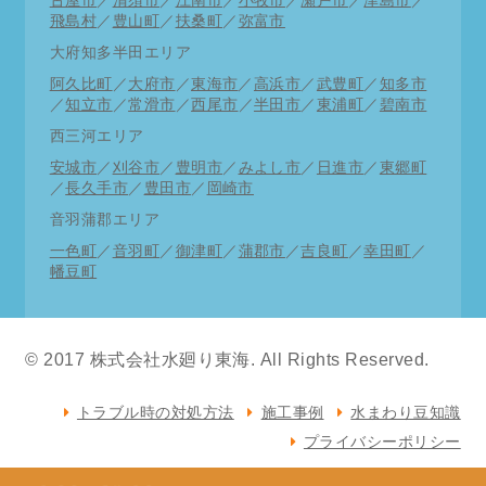
古屋市
／
清須市
／
江南市
／
小牧市
／
瀬戸市
／
津島市
／
飛島村
／
豊山町
／
扶桑町
／
弥富市
大府知多半田エリア
阿久比町
／
大府市
／
東海市
／
高浜市
／
武豊町
／
知多市
／
知立市
／
常滑市
／
西尾市
／
半田市
／
東浦町
／
碧南市
西三河エリア
安城市
／
刈谷市
／
豊明市
／
みよし市
／
日進市
／
東郷町
／
長久手市
／
豊田市
／
岡崎市
音羽蒲郡エリア
一色町
／
音羽町
／
御津町
／
蒲郡市
／
吉良町
／
幸田町
／
幡豆町
© 2017 株式会社水廻り東海. All Rights Reserved.
トラブル時の対処方法
施工事例
水まわり豆知識
プライバシーポリシー