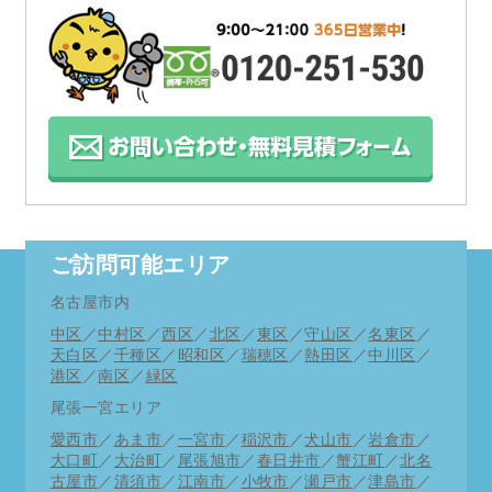
ご訪問可能エリア
名古屋市内
中区
／
中村区
／
西区
／
北区
／
東区
／
守山区
／
名東区
／
天白区
／
千種区
／
昭和区
／
瑞穂区
／
熱田区
／
中川区
／
港区
／
南区
／
緑区
尾張一宮エリア
愛西市
／
あま市
／
一宮市
／
稲沢市
／
犬山市
／
岩倉市
／
大口町
／
大治町
／
尾張旭市
／
春日井市
／
蟹江町
／
北名
古屋市
／
清須市
／
江南市
／
小牧市
／
瀬戸市
／
津島市
／