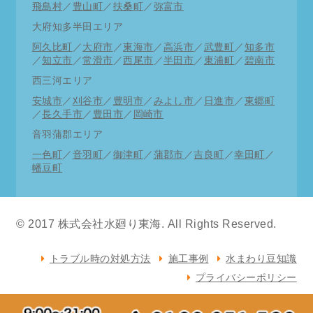
飛島村
／
豊山町
／
扶桑町
／
弥富市
大府知多半田エリア
阿久比町
／
大府市
／
東海市
／
高浜市
／
武豊町
／
知多市
／
知立市
／
常滑市
／
西尾市
／
半田市
／
東浦町
／
碧南市
西三河エリア
安城市
／
刈谷市
／
豊明市
／
みよし市
／
日進市
／
東郷町
／
長久手市
／
豊田市
／
岡崎市
音羽蒲郡エリア
一色町
／
音羽町
／
御津町
／
蒲郡市
／
吉良町
／
幸田町
／
幡豆町
© 2017 株式会社水廻り東海. All Rights Reserved.
トラブル時の対処方法
施工事例
水まわり豆知識
プライバシーポリシー