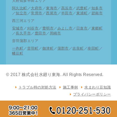
大府知多半田エリア
阿久比町
／
大府市
／
東海市
／
高浜市
／
武豊町
／
知多市
／
知立市
／
常滑市
／
西尾市
／
半田市
／
東浦町
／
碧南市
西三河エリア
安城市
／
刈谷市
／
豊明市
／
みよし市
／
日進市
／
東郷町
／
長久手市
／
豊田市
／
岡崎市
音羽蒲郡エリア
一色町
／
音羽町
／
御津町
／
蒲郡市
／
吉良町
／
幸田町
／
幡豆町
© 2017 株式会社水廻り東海. All Rights Reserved.
トラブル時の対処方法
施工事例
水まわり豆知識
プライバシーポリシー