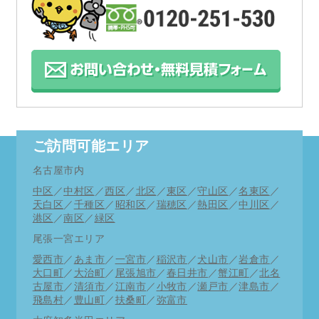
ご訪問可能エリア
名古屋市内
中区
／
中村区
／
西区
／
北区
／
東区
／
守山区
／
名東区
／
天白区
／
千種区
／
昭和区
／
瑞穂区
／
熱田区
／
中川区
／
港区
／
南区
／
緑区
尾張一宮エリア
愛西市
／
あま市
／
一宮市
／
稲沢市
／
犬山市
／
岩倉市
／
大口町
／
大治町
／
尾張旭市
／
春日井市
／
蟹江町
／
北名
古屋市
／
清須市
／
江南市
／
小牧市
／
瀬戸市
／
津島市
／
飛島村
／
豊山町
／
扶桑町
／
弥富市