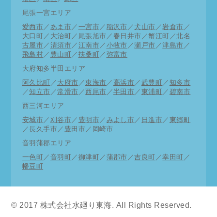
尾張一宮エリア
愛西市
／
あま市
／
一宮市
／
稲沢市
／
犬山市
／
岩倉市
／
大口町
／
大治町
／
尾張旭市
／
春日井市
／
蟹江町
／
北名
古屋市
／
清須市
／
江南市
／
小牧市
／
瀬戸市
／
津島市
／
飛島村
／
豊山町
／
扶桑町
／
弥富市
大府知多半田エリア
阿久比町
／
大府市
／
東海市
／
高浜市
／
武豊町
／
知多市
／
知立市
／
常滑市
／
西尾市
／
半田市
／
東浦町
／
碧南市
西三河エリア
安城市
／
刈谷市
／
豊明市
／
みよし市
／
日進市
／
東郷町
／
長久手市
／
豊田市
／
岡崎市
音羽蒲郡エリア
一色町
／
音羽町
／
御津町
／
蒲郡市
／
吉良町
／
幸田町
／
幡豆町
© 2017 株式会社水廻り東海. All Rights Reserved.