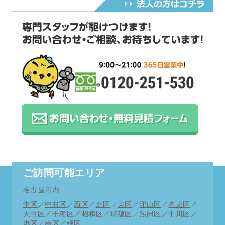
ご訪問可能エリア
名古屋市内
中区
／
中村区
／
西区
／
北区
／
東区
／
守山区
／
名東区
／
天白区
／
千種区
／
昭和区
／
瑞穂区
／
熱田区
／
中川区
／
港区
／
南区
／
緑区