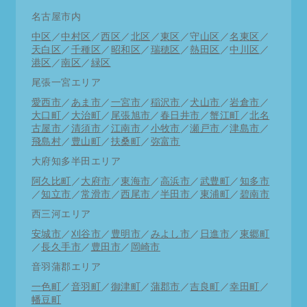
名古屋市内
中区
／
中村区
／
西区
／
北区
／
東区
／
守山区
／
名東区
／
天白区
／
千種区
／
昭和区
／
瑞穂区
／
熱田区
／
中川区
／
港区
／
南区
／
緑区
尾張一宮エリア
愛西市
／
あま市
／
一宮市
／
稲沢市
／
犬山市
／
岩倉市
／
大口町
／
大治町
／
尾張旭市
／
春日井市
／
蟹江町
／
北名
古屋市
／
清須市
／
江南市
／
小牧市
／
瀬戸市
／
津島市
／
飛島村
／
豊山町
／
扶桑町
／
弥富市
大府知多半田エリア
阿久比町
／
大府市
／
東海市
／
高浜市
／
武豊町
／
知多市
／
知立市
／
常滑市
／
西尾市
／
半田市
／
東浦町
／
碧南市
西三河エリア
安城市
／
刈谷市
／
豊明市
／
みよし市
／
日進市
／
東郷町
／
長久手市
／
豊田市
／
岡崎市
音羽蒲郡エリア
一色町
／
音羽町
／
御津町
／
蒲郡市
／
吉良町
／
幸田町
／
幡豆町