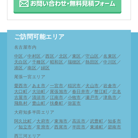
ご訪問可能エリア
名古屋市内
中区
／
中村区
／
西区
／
北区
／
東区
／
守山区
／
名東区
／
天白区
／
千種区
／
昭和区
／
瑞穂区
／
熱田区
／
中川区
／
港区
／
南区
／
緑区
尾張一宮エリア
愛西市
／
あま市
／
一宮市
／
稲沢市
／
犬山市
／
岩倉市
／
大口町
／
大治町
／
尾張旭市
／
春日井市
／
蟹江町
／
北名
古屋市
／
清須市
／
江南市
／
小牧市
／
瀬戸市
／
津島市
／
飛島村
／
豊山町
／
扶桑町
／
弥富市
大府知多半田エリア
阿久比町
／
大府市
／
東海市
／
高浜市
／
武豊町
／
知多市
／
知立市
／
常滑市
／
西尾市
／
半田市
／
東浦町
／
碧南市
西三河エリア