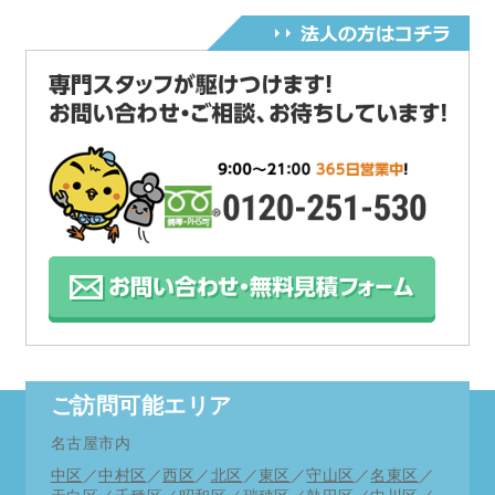
ご訪問可能エリア
名古屋市内
中区
／
中村区
／
西区
／
北区
／
東区
／
守山区
／
名東区
／