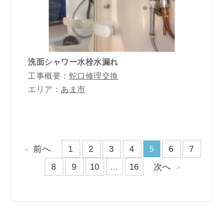
洗面シャワー水栓水漏れ
工事概要：
蛇口修理交換
エリア：
あま市
前へ
1
2
3
4
6
7
5
8
9
10
16
次へ
…