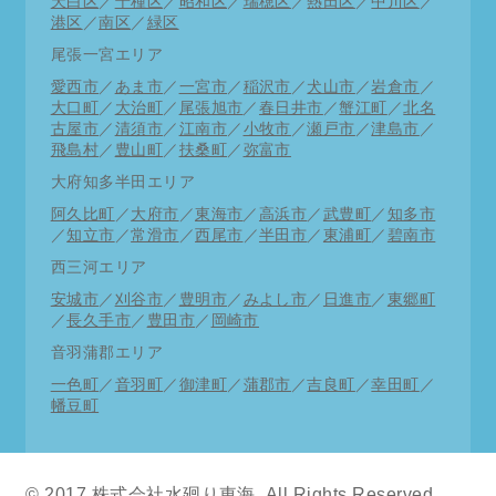
天白区
／
千種区
／
昭和区
／
瑞穂区
／
熱田区
／
中川区
／
港区
／
南区
／
緑区
尾張一宮エリア
愛西市
／
あま市
／
一宮市
／
稲沢市
／
犬山市
／
岩倉市
／
大口町
／
大治町
／
尾張旭市
／
春日井市
／
蟹江町
／
北名
古屋市
／
清須市
／
江南市
／
小牧市
／
瀬戸市
／
津島市
／
飛島村
／
豊山町
／
扶桑町
／
弥富市
大府知多半田エリア
阿久比町
／
大府市
／
東海市
／
高浜市
／
武豊町
／
知多市
／
知立市
／
常滑市
／
西尾市
／
半田市
／
東浦町
／
碧南市
西三河エリア
安城市
／
刈谷市
／
豊明市
／
みよし市
／
日進市
／
東郷町
／
長久手市
／
豊田市
／
岡崎市
音羽蒲郡エリア
一色町
／
音羽町
／
御津町
／
蒲郡市
／
吉良町
／
幸田町
／
幡豆町
© 2017 株式会社水廻り東海. All Rights Reserved.